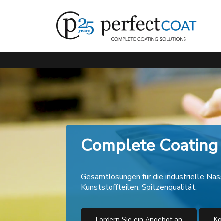
Gehen Sie direkt zum Hauptinhalt dieser Seite.
Complete Coating 
Gesamtlösungen für die industrielle Nas
Kunststoffteilen. Spitzenqualität.
Fordern Sie ein Angebot an
Ko