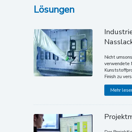
Lösungen
Industri
Nasslac
Nicht umsons
verwendete 
Kunststoffpr
Finish zu ver
Mehr lese
Projekt
Der Projektle