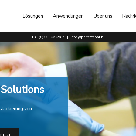
Lösungen
Anwendungen
Uber uns
Nachri
+31 (0)77 306 0985
|
info@perfectcoat.nl
Solutions
slackierung von
ntakt