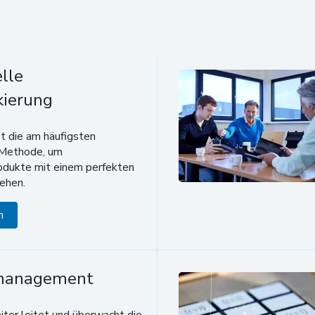
elle
kierung
t die am häufigsten
Methode, um
odukte mit einem perfekten
sehen.
n
management
iter leitet und überwacht die