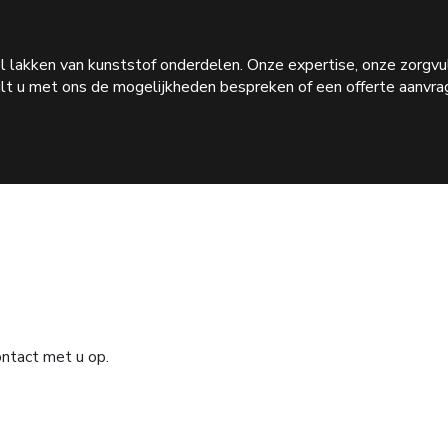
ieel lakken van kunststof onderdelen. Onze expertise, onze zorg
ilt u met ons de mogelijkheden bespreken of een offerte aanvrag
ontact met u op.