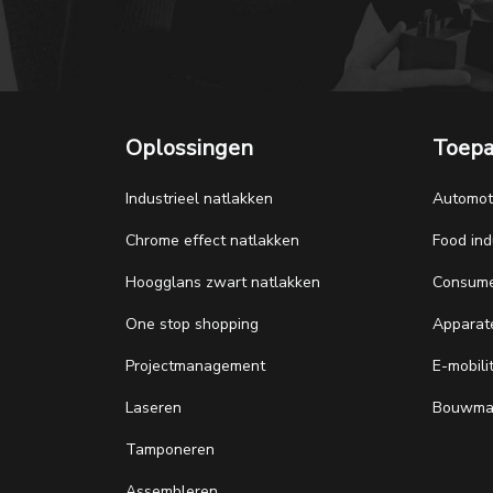
Oplossingen
Toepa
Industrieel natlakken
Automot
Chrome effect natlakken
Food ind
Hoogglans zwart natlakken
Consume
One stop shopping
Appara
Projectmanagement
E-mobili
Laseren
Bouwmat
Tamponeren
Assembleren