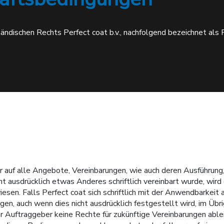
ischen Rechts Perfect coat b.v., nachfolgend bezeichnet als Pe
uf alle Angebote, Vereinbarungen, wie auch deren Ausführung, u
t ausdrücklich etwas Anderes schriftlich vereinbart wurde, wi
sen. Falls Perfect coat sich schriftlich mit der Anwendbarkei
gen, auch wenn dies nicht ausdrücklich festgestellt wird, im Übr
Auftraggeber keine Rechte für zukünftige Vereinbarungen ableit