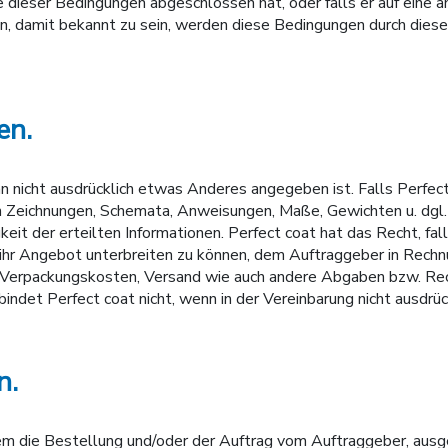
e dieser Bedingungen abgeschlossen hat, oder falls er auf eine 
, damit bekannt zu sein, werden diese Bedingungen durch diese 
en.
n nicht ausdrücklich etwas Anderes angegeben ist. Falls Perfec
Zeichnungen, Schemata, Anweisungen, Maße, Gewichten u. dgl. 
eit der erteilten Informationen. Perfect coat hat das Recht, falls
 ihr Angebot unterbreiten zu können, dem Auftraggeber in Rechn
r, Verpackungskosten, Versand wie auch andere Abgaben bzw. Re
indet Perfect coat nicht, wenn in der Vereinbarung nicht ausdrüc
n.
m die Bestellung und/oder der Auftrag vom Auftraggeber, ausge