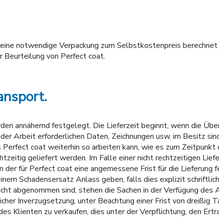
rd eine notwendige Verpackung zum Selbstkostenpreis berechne
 Beurteilung von Perfect coat.
ansport.
erden annähernd festgelegt. Die Lieferzeit beginnt, wenn die Üb
 der Arbeit erforderlichen Daten, Zeichnungen usw. im Besitz sind
s Perfect coat weiterhin so arbeiten kann, wie es zum Zeitpunk
eitig geliefert werden. Im Falle einer nicht rechtzeitigen Liefe
in der für Perfect coat eine angemessene Frist für die Lieferung 
einem Schadensersatz Anlass geben, falls dies explizit schriftl
nicht abgenommen sind, stehen die Sachen in der Verfügung des 
icher Inverzugsetzung, unter Beachtung einer Frist von dreißig T
s Klienten zu verkaufen, dies unter der Verpflichtung, den Ert