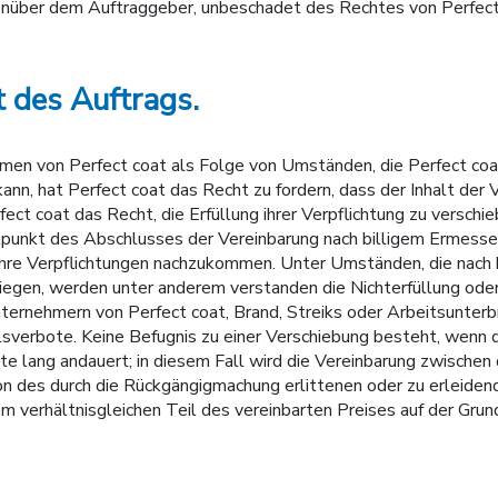
enüber dem Auftraggeber, unbeschadet des Rechtes von Perfect
t des Auftrags.
mmen von Perfect coat als Folge von Umständen, die Perfect c
ann, hat Perfect coat das Recht zu fordern, dass der Inhalt der 
ct coat das Recht, die Erfüllung ihrer Verpflichtung zu verschieb
punkt des Abschlusses der Vereinbarung nach billigem Ermessen
t, ihre Verpflichtungen nachzukommen. Unter Umständen, die nach
iegen, werden unter anderem verstanden die Nichterfüllung oder d
nternehmern von Perfect coat, Brand, Streiks oder Arbeitsunter
sverbote. Keine Befugnis zu einer Verschiebung besteht, wenn di
e lang andauert; in diesem Fall wird die Vereinbarung zwischen
on des durch die Rückgängigmachung erlittenen oder zu erleiden
inem verhältnisgleichen Teil des vereinbarten Preises auf der Gru