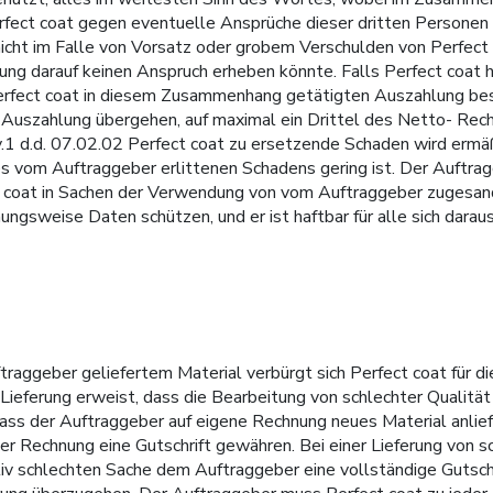
 Perfect coat gegen eventuelle Ansprüche dieser dritten Persone
nicht im Falle von Vorsatz oder grobem Verschulden von Perfect 
g darauf keinen Anspruch erheben könnte. Falls Perfect coat haf
rfect coat in diesem Zusammenhang getätigten Auszahlung besch
zur Auszahlung übergehen, auf maximal ein Drittel des Netto- 
.1 d.d. 07.02.02 Perfect coat zu ersetzende Schaden wird ermä
s vom Auftraggeber erlittenen Schadens gering ist. Der Auftra
 coat in Sachen der Verwendung von vom Auftraggeber zugesan
ngsweise Daten schützen, und er ist haftbar für alle sich dara
raggeber geliefertem Material verbürgt sich Perfect coat für d
Lieferung erweist, dass die Bearbeitung von schlechter Qualität 
dass der Auftraggeber auf eigene Rechnung neues Material anli
der Rechnung eine Gutschrift gewähren. Bei einer Lieferung von s
tiv schlechten Sache dem Auftraggeber eine vollständige Gutschr