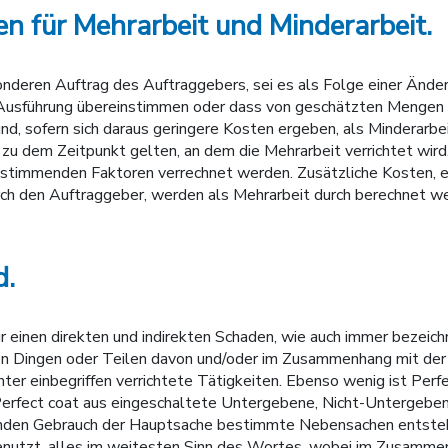
en für Mehrarbeit und Minderarbeit.
nderen Auftrag des Auftraggebers, sei es als Folge einer Ände
en Ausführung übereinstimmen oder dass von geschätzten Mengen 
d, sofern sich daraus geringere Kosten ergeben, als Minderarbei
u dem Zeitpunkt gelten, an dem die Mehrarbeit verrichtet wird.
stimmenden Faktoren verrechnet werden. Zusätzliche Kosten, en
rch den Auftraggeber, werden als Mehrarbeit durch berechnet w
d.
 einen direkten und indirekten Schaden, wie auch immer bezeich
n Dingen oder Teilen davon und/oder im Zusammenhang mit der 
er einbegriffen verrichtete Tätigkeiten. Ebenso wenig ist Perfect
Perfect coat aus eingeschaltete Untergebene, Nicht-Untergebe
nden Gebrauch der Hauptsache bestimmte Nebensachen entsteht.
benutzt, alles im weitesten Sinn des Wortes, wobei im Zusammen