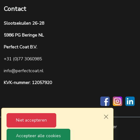
Contact
Slootsekuilen 26-28
5986 PG Beringe NL
Perfect Coat B.V.
+31 (0)77 3060985
info@perfectcoat.nl
KVK-nummer: 12057920
Niet accepteren
Privacy
Allgemeine Geschäftsbedingungen
Disclaimer
Accepteer alle cookies
Webdesign Artline - Next Level Branding