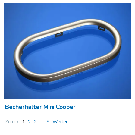
Becherhalter Mini Cooper
Zurück
1
2
3
…
5
Weiter