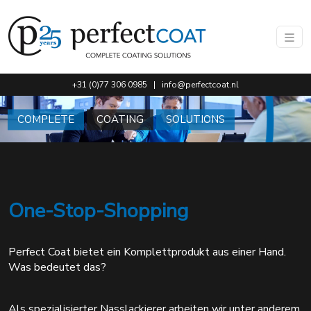
Gehen Sie direkt zum Hauptinhalt dieser Seite.
+31 (0)77 306 0985
|
info@perfectcoat.nl
COMPLETE
COATING
SOLUTIONS
One-Stop-Shopping
Perfect Coat bietet ein Komplettprodukt aus einer Hand.
Was bedeutet das?
Als spezialisierter Nasslackierer arbeiten wir unter anderem